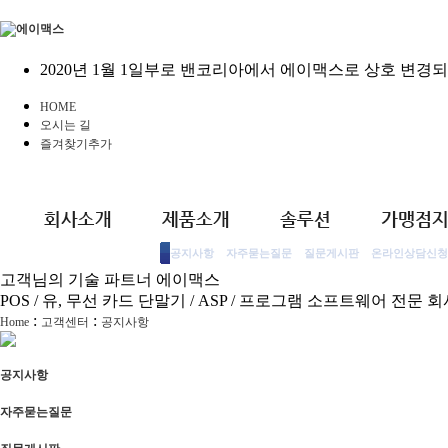
2020년 1월 1일부로 밴코리아에서 에이맥스로 상호 변경
HOME
오시는 길
즐겨찾기추가
공지사항
자주묻는질문
질문게시판
온라인상담신청
고객님의 기술 파트너 에이맥스
인사말
사업영역
하드웨어
조직도
오시는 길
소프트웨어
외식
유통
키오스크[KIOSK]
AS
POS / 유, 무선 카드 단말기 / ASP / 프로그램 소프트웨어 전문 
:
:
Home
고객센터
공지사항
공지사항
자주묻는질문