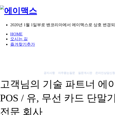
2020년 1월 1일부로 밴코리아에서 에이맥스로 상호 변경
HOME
오시는 길
즐겨찾기추가
공지사항
자주묻는질문
질문게시판
온라인상담신청
고객님의 기술 파트너 에
인사말
사업영역
하드웨어
조직도
오시는 길
소프트웨어
외식
유통
키오스크[KIOSK]
AS
POS / 유, 무선 카드 단말
전문 회사